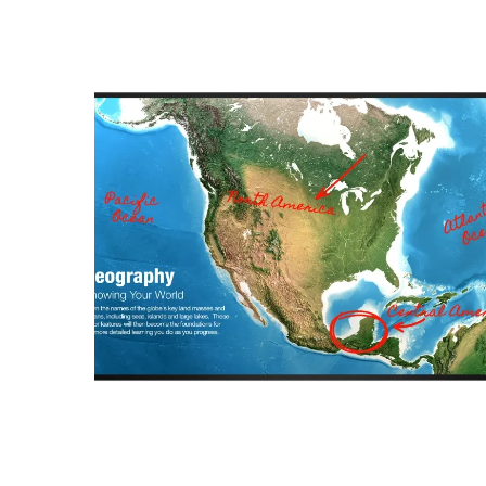
4W-B55FT5U Aquos
Board – Sharp
MONITORES PROFESIONALES