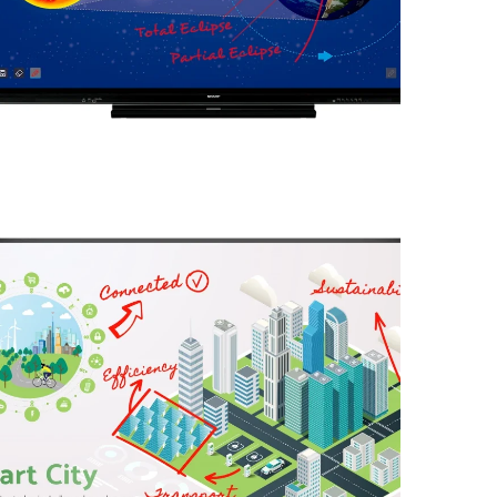
PN-C861H Aquos Board
– Sharp
MONITORES PROFESIONALES
4W-B75FT5U Aquos