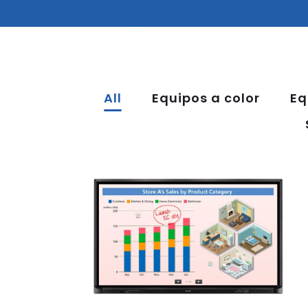
All
Equipos a color
Eq
PN-CE701H Aquos
Board – Sharp
MONITORES PROFESIONALES