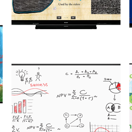
PN-C751H Aquos Board
– Sharp
MONITORES PROFESIONALES
4W-B65FT5U Aquos