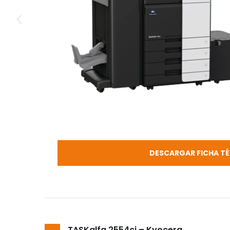
DESCARGAR FICHA T
TASKalfa 2554ci – Kyocera