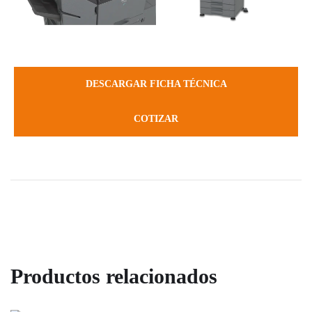
DESCARGAR FICHA TÉCNICA
COTIZAR
MFCL5915DW Multifuncional láser
Productos relacionados
monocromático
TASKalfa MZ3200i Multifuncional Láser
EQUIPOS BLANCO Y NEGRO