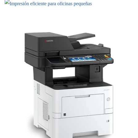
EQUIPOS BLANCO Y NEGRO
M3645idn Multifuncional Láser