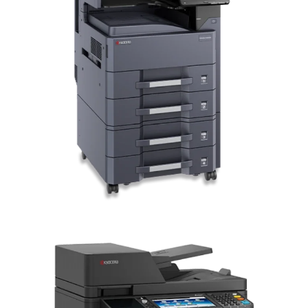
TASKalfa MZ3200i Multifuncional
Láser
EQUIPOS BLANCO Y NEGRO