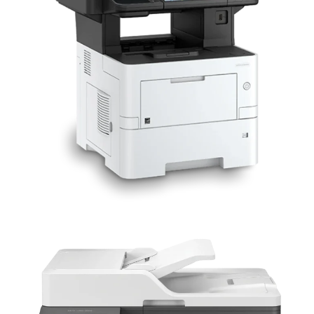
M3645idn Multifuncional Láser
EQUIPOS BLANCO Y NEGRO